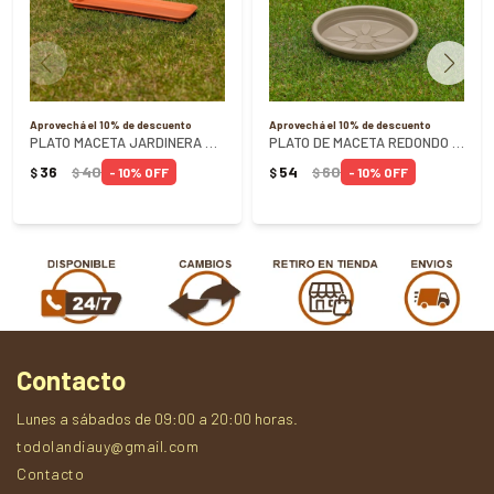
Aprovechá el 10% de descuento
Aprovechá el 10% de descuento
PLATO MACETA JARDINERA RECTANGULAR 35CM - TERRACOTA
PLATO DE MACETA REDONDO N2 ARENA REF 0846 - ARENA
36
40
54
60
10
10
$
$
$
$
Contacto
Lunes a sábados de 09:00 a 20:00 horas.
todolandiauy@gmail.com
Contacto