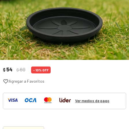
54
60
$
$
10
Ver medios de pago