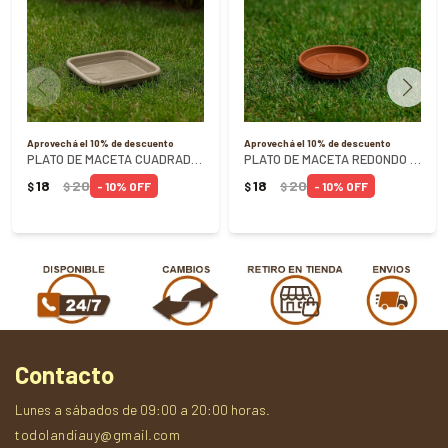
Aprovechá el 10% de descuento
Aprovechá el 10% de descuento
PLATO DE MACETA CUADRADO N1 ARENA REF 0842 - ARENA
PLATO DE MACETA REDONDO TERRACOTA N1 REF 0205
18
20
18
20
10
10
$
$
$
$
Contacto
Lunes a sábados de 09:00 a 20:00 horas.
todolandiauy@gmail.com