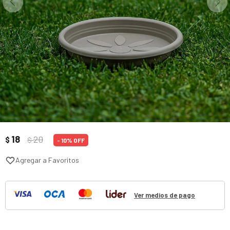
18
20
$
$
10
Ver medios de pago