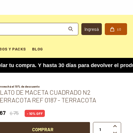
0
$
BOS Y PACKS
BLOG
 compra. Y hasta 30 días para devolver el product
rovechá el 10% de descuento
LATO DE MACETA CUADRADO N2
ERRACOTA REF 0187 - TERRACOTA
67
75
$
10

COMPRAR
