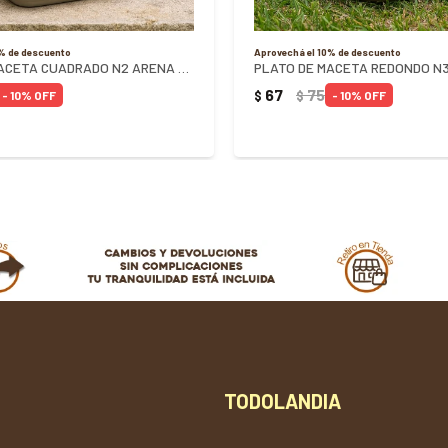
0% de descuento
Aprovechá el 10% de descuento
PLATO DE MACETA CUADRADO N2 ARENA REF 0843 - ARENA
67
75
$
$
10
10
TODOLANDIA