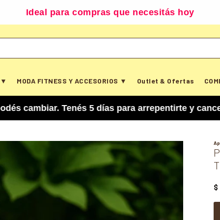
Ideal para compras que necesitás hoy
 ▼
MODA FITNESS Y ACCESORIOS ▼
Outlet & Ofertas
COM
ar. Tenés 5 días para arrepentirte y cancelar tu
Ap
P
T
$