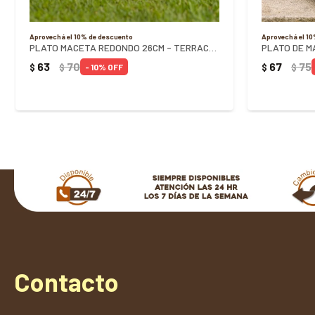
Aprovechá el 10% de descuento
Aprovechá el 1
PLATO MACETA REDONDO 26CM - TERRACOTA
63
70
67
75
$
$
$
$
10
Contacto