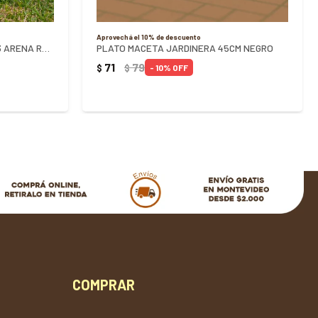
Aprovechá el 10% de descuento
PLATO DE MACETA REDONDO N3 ARENA REF 0847 - ARENA
PLATO MACETA JARDINERA 45CM NEGRO
71
79
$
$
10
COMPRAR