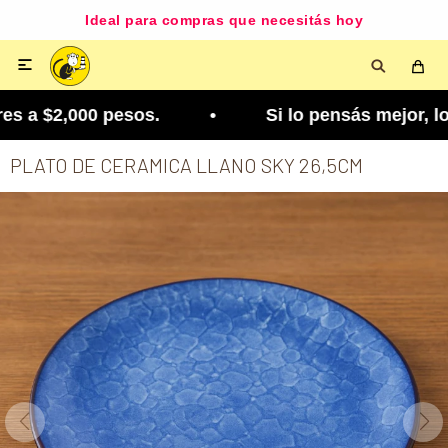
Ideal para compras que necesitás hoy

 a $2,000 pesos. • Si lo pensás mejor, lo podés 
PLATO DE CERAMICA LLANO SKY 26,5CM