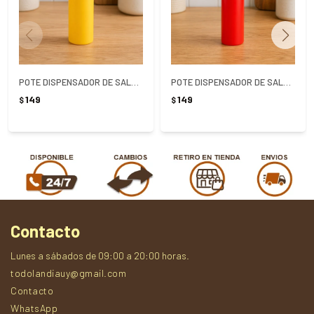
POTE DISPENSADOR DE SALSAS 500ML AMARILLO
POTE DISPENSADOR DE SALSAS 500ML ROJO
149
149
$
$
Contacto
Lunes a sábados de 09:00 a 20:00 horas.
todolandiauy@gmail.com
Contacto
WhatsApp