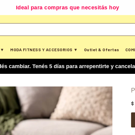
Ideal para compras que necesitás hoy
 ▼
MODA FITNESS Y ACCESORIOS ▼
Outlet & Ofertas
COM
. Tenés 5 días para arrepentirte y cancelar tu co
P
$