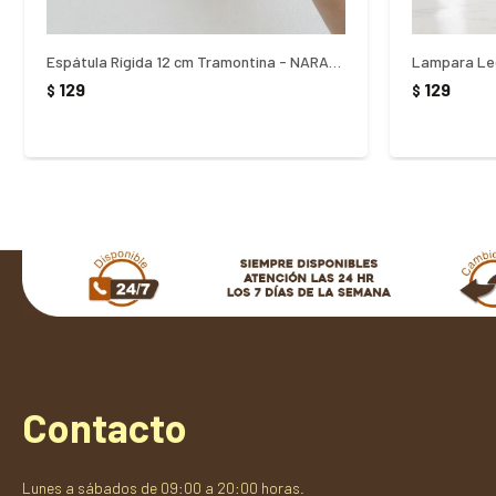
Espátula Rígida 12 cm Tramontina - NARANJA
Lampara Led
129
129
$
$
Contacto
Lunes a sábados de 09:00 a 20:00 horas.