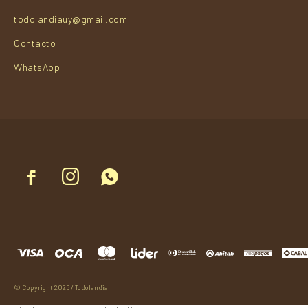
todolandiauy@gmail.com
Contacto
WhatsApp



© Copyright 2026 / Todolandia