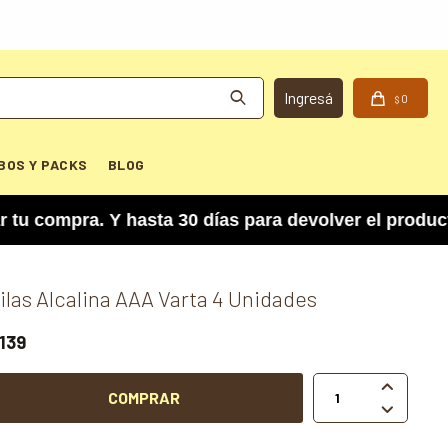
0
$
BOS Y PACKS
BLOG
mpra. Y hasta 30 días para devolver el producto 
ilas Alcalina AAA Varta 4 Unidades
139

COMPRAR
