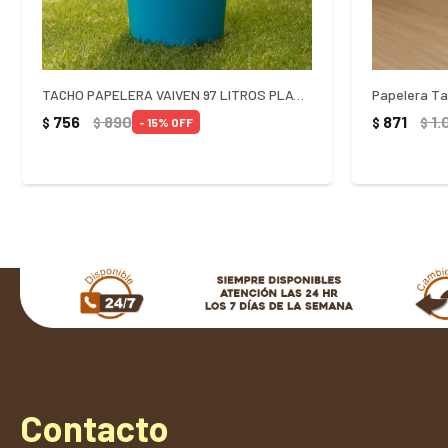
TACHO PAPELERA VAIVEN 97 LITROS PLASNEW
756
890
871
1.
$
$
$
$
15
Contacto