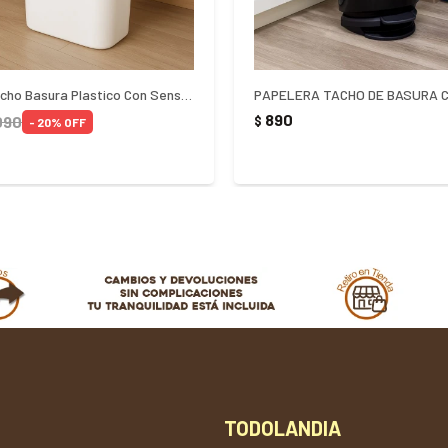
Papelera Tacho Basura Plastico Con Sensor 14Lts
890
090
$
20
TODOLANDIA