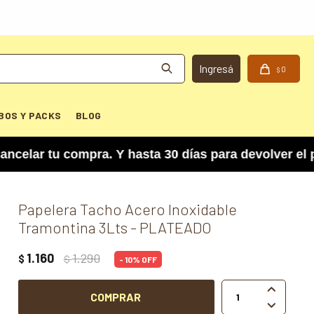
0
$
BOS Y PACKS
BLOG
r tu compra. Y hasta 30 días para devolver el pro
Papelera Tacho Acero Inoxidable
Tramontina 3Lts - PLATEADO
1.160
1.290
$
$
10

COMPRAR
