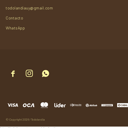
todolandiauy@gmail.com
Contacto
WhatsApp



© Copyright 2026 / Todolandia