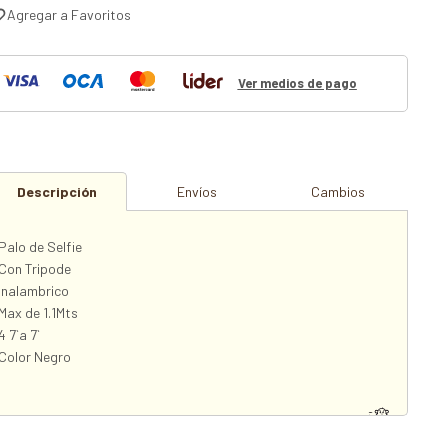
Ver medios de pago
Descripción
Envíos
Cambios
Palo de Selfie
Con Tripode
Inalambrico
Max de 1.1Mts
4 7`a 7`
Color Negro