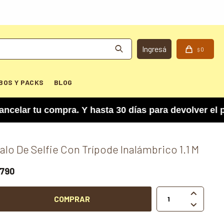
0
$
BOS Y PACKS
BLOG
 tu compra. Y hasta 30 días para devolver el pro
alo De Selfie Con Trípode Inalámbrico 1.1 M
790

COMPRAR
