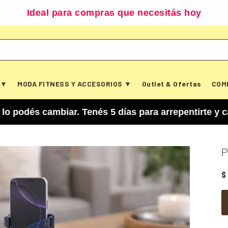
Ideal para compras que necesitás hoy
 ▼
MODA FITNESS Y ACCESORIOS ▼
Outlet & Ofertas
COM
ambiar. Tenés 5 días para arrepentirte y cancelar
P
$