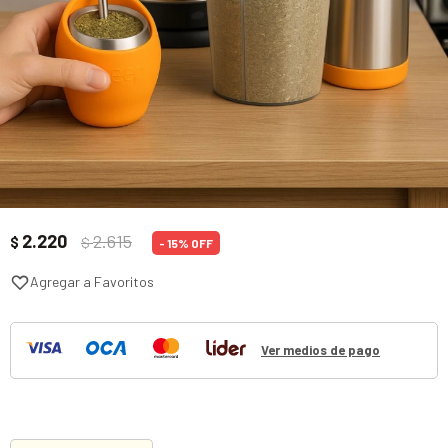
2.220
2.615
$
$
15
Ver medios de pago