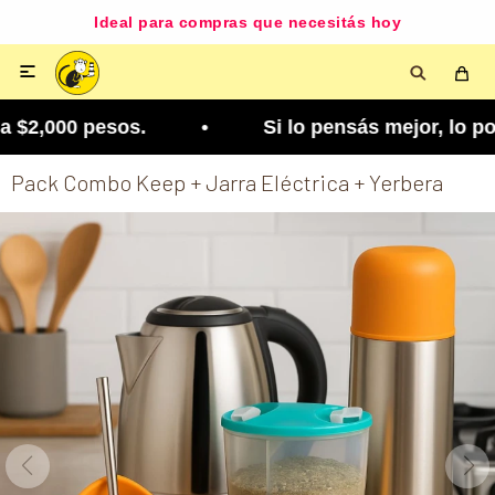
Ideal para compras que necesitás hoy

$2,000 pesos. • Si lo pensás mejor, lo podés cam
Pack Combo Keep + Jarra Eléctrica + Yerbera