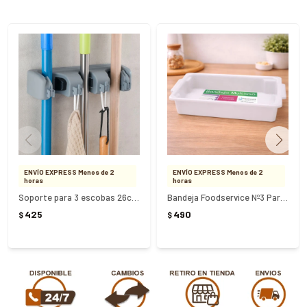
ENVÍO EXPRESS Menos de 2
ENVÍO EXPRESS Menos de 2
horas
horas
Soporte para 3 escobas 26cm x 6.5cm - GRIS
Bandeja Foodservice Nº3 Paramount 13.7Lts
425
490
$
$