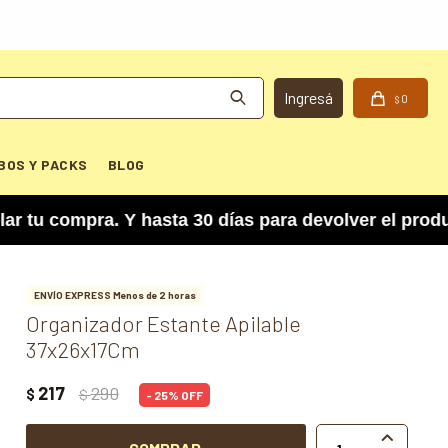
0
$
BOS Y PACKS
BLOG
compra. Y hasta 30 días para devolver el product
ENVÍO EXPRESS Menos de 2 horas
Organizador Estante Apilable
37x26x17Cm
217
290
$
$
25
