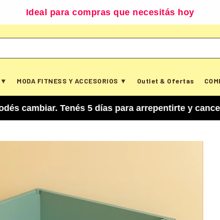
Ideal para compras que necesitás hoy
 ▼
MODA FITNESS Y ACCESORIOS ▼
Outlet & Ofertas
COM
ar. Tenés 5 días para arrepentirte y cancelar tu 