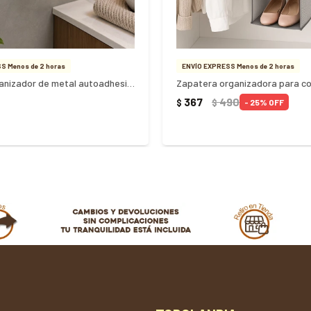
S Menos de 2 horas
ENVÍO EXPRESS Menos de 2 horas
Estante organizador de metal autoadhesivo
367
490
$
$
25