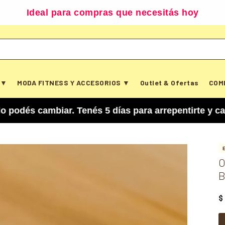
Ideal para compras que necesitás hoy
 ▼
MODA FITNESS Y ACCESORIOS ▼
Outlet & Ofertas
COM
mbiar. Tenés 5 días para arrepentirte y cancelar 
O
B
$