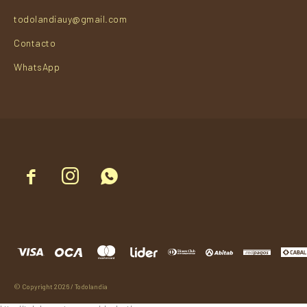
todolandiauy@gmail.com
Contacto
WhatsApp



© Copyright 2026 / Todolandia