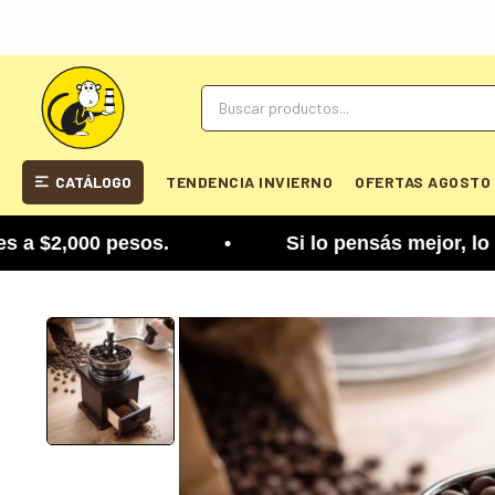
CATÁLOGO
TENDENCIA INVIERNO
OFERTAS AGOSTO
2,000 pesos. • Si lo pensás mejor, lo podés camb