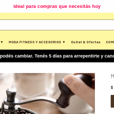
Ideal para compras que necesitás hoy
 ▼
MODA FITNESS Y ACCESORIOS ▼
Outlet & Ofertas
COM
iar. Tenés 5 días para arrepentirte y cancelar tu
M
$