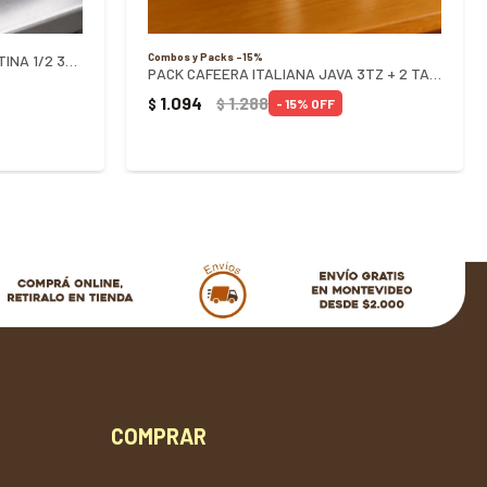
Combos y Packs -15%
CUBA GASTRONOMICA TRAMONTINA 1/2 32X26X6,5CM
PACK CAFEERA ITALIANA JAVA 3TZ + 2 TAZA LUMINARC
1.094
1.288
$
$
15
COMPRAR