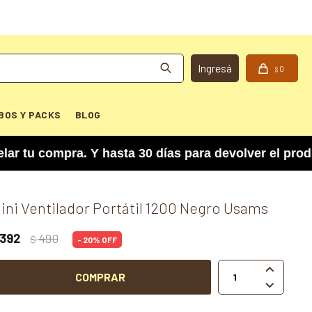
0
$
BOS Y PACKS
BLOG
 compra. Y hasta 30 días para devolver el product
ini Ventilador Portátil 1200 Negro Usams
392
490
$
20

COMPRAR
