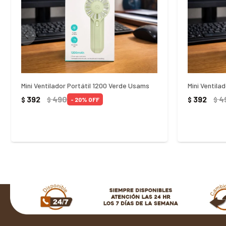
Mini Ventilador Portátil 1200 Verde Usams
Mini Ventila
392
490
392
4
$
$
$
$
20