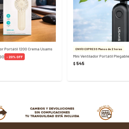
dor Portátil 1200 Crema Usams
ENVÍO EXPRESS Menos de 2 horas
90
20
545
$