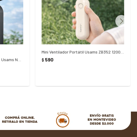
Mini Ventilador Portátil Usams ZB352 1200 mAh
590
Mini Ventilador Portátil Plegable Usams Negro
$