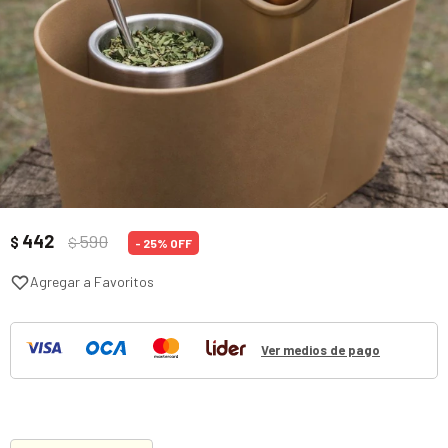
442
590
$
$
25
Ver medios de pago