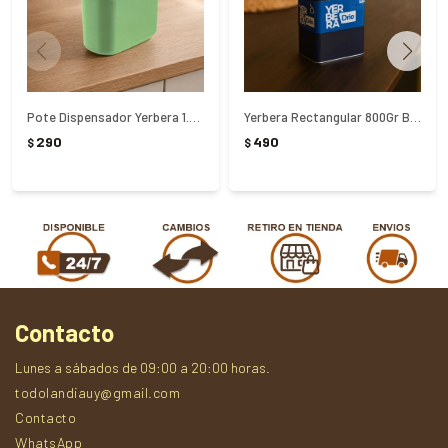
Pote Dispensador Yerbera 1.5Lts Tramontina Verde
Yerbera Rectangular 800Gr Brio - AZUL
290
490
$
$
Contacto
Lunes a sábados de 09:00 a 20:00 horas.
todolandiauy@gmail.com
Contacto
WhatsApp