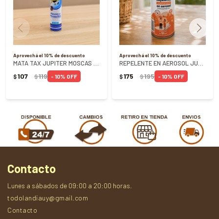
Aprovechá el 10% de descuento
Aprovechá el 10% de descuento
MATA TAX JUPITER MOSCAS Y MOSQUITOS
REPELENTE EN AEROSOL JUPITER 165ML
107
119
175
195
10
10
$
$
$
$
Contacto
Lunes a sábados de 09:00 a 20:00 horas.
todolandiauy@gmail.com
Contacto