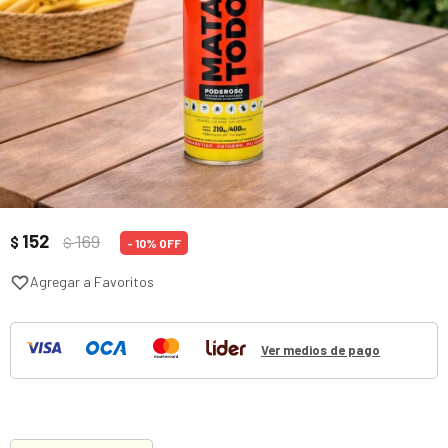
152
169
$
$
10
Ver medios de pago