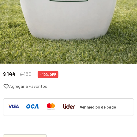
144
160
$
$
10
Ver medios de pago