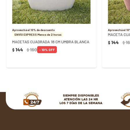
Aprovechá el 10% de descuento
Aprovechá el 1
MACETA CU
ENVÍO EXPRESS Menos de 2 horas
MACETAS CUADRADA 18 CM UMBRA BLANCA
144
1
$
$
144
160
$
$
10