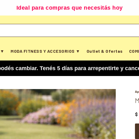
Ideal para compras que necesitás hoy
 ▼
MODA FITNESS Y ACCESORIOS ▼
Outlet & Ofertas
COM
r. Tenés 5 días para arrepentirte y cancelar tu 
Ap
M
$