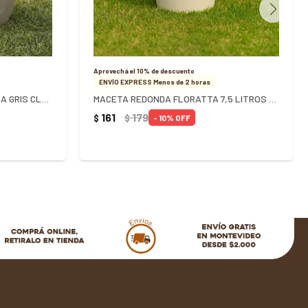
Aprovechá el 10% de descuento
ENVÍO EXPRESS Menos de 2 horas
MACETA CUADRADA 18 CM UMBRA GRIS CLARO
MACETA REDONDA FLORATTA 7,5 LITROS BEIGE REF 8501 - GRIS
161
179
$
$
10