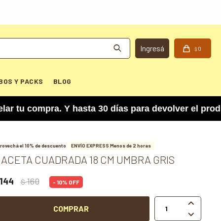
0
$
BOS Y PACKS
BLOG
compra. Y hasta 30 días para devolver el product
rovechá el 10% de descuento
ENVÍO EXPRESS Menos de 2 horas
ACETA CUADRADA 18 CM UMBRA GRIS
144
160
$
10

COMPRAR
