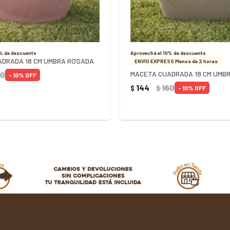
0% de descuento
Aprovechá el 10% de descuento
ADRADA 18 CM UMBRA ROSADA
ENVÍO EXPRESS Menos de 2 horas
60
10
144
160
$
$
10