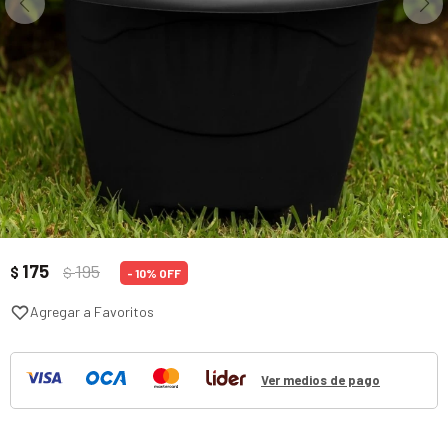
175
195
$
$
10
Ver medios de pago