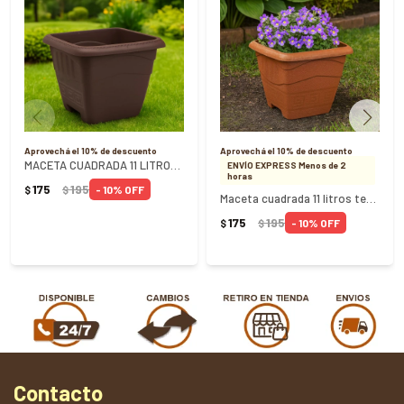
Aprovechá el 10% de descuento
Aprovechá el 10% de descuento
MACETA CUADRADA 11 LITROS CAFE - CAFÉ
ENVÍO EXPRESS Menos de 2
horas
175
195
10
$
$
Maceta cuadrada 11 litros terracota Ref 0217 - TERRACOTA
175
195
10
$
$
Contacto