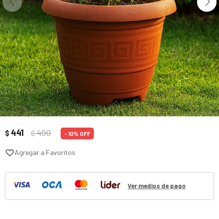
441
490
$
$
10
Ver medios de pago