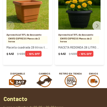
Aprovechá el 10% de descuento
Aprovechá el 10% de descuento
ENVÍO EXPRESS Menos de 2
ENVÍO EXPRESS Menos de 2
horas
horas
Maceta cuadrada 29 litros terracota Ref 0110 - TERRACOTA
MACETA REDONDA 26 LITROS NEGRO REF 0108 - NEGRO
441
490
441
490
10
10
$
$
$
$
Contacto