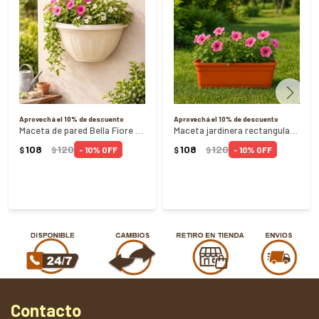
Aprovechá el 10% de descuento
Aprovechá el 10% de descuento
Maceta de pared Bella Fiore 3.3 Litros - ARENA
Maceta jardinera rectangular 33cm - TEJA
108
120
108
120
10
10
$
$
$
$
Contacto