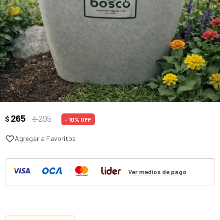
265
295
$
$
10
Ver medios de pago