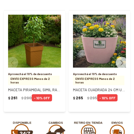
Aprovechá el 10% de descuento
Aprovechá el 10% de descuento
ENVÍO EXPRESS Menos de 2
ENVÍO EXPRESS Menos de 2
horas
horas
MACETA PIRAMIDAL SIMIL RATTAN 10 LITROS MARRON
MACETA CUADRADA 24 CM UMBRA ROSADA
261
290
265
295
10
10
$
$
$
$