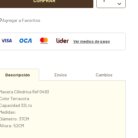
COMPRAR

Ver medios de pago
Descripción
Envíos
Cambios
Maceta Cilíndrica Ref 0493
Color Terracota
Capacidad 32Lts
Medidas:
Diámetro: 37CM
Altura: 52CM