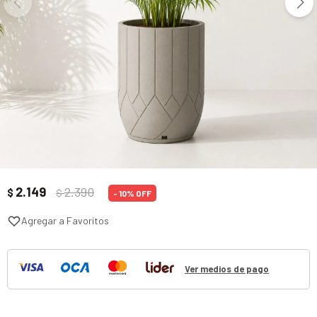
2.149
2.390
$
$
10
Ver medios de pago