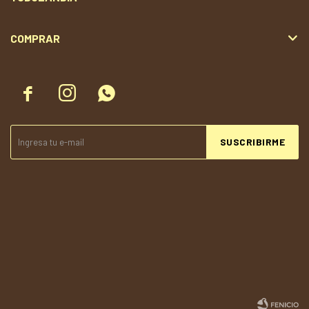
COMPRAR



SUSCRIBIRME
© Copyright 2026 / Todolandia