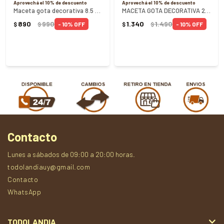
Aprovechá el 10% de descuento
Aprovechá el 10% de descuento
Maceta gota decorativa 8.5 Litros - CEMENTO
MACETA GOTA DECORATIVA 20 LITROS GRIS GRANITO
890
990
1.340
1.490
10
10
$
$
$
$
Contacto
Lunes a sábados de 09:00 a 20:00 horas.
todolandiauy@gmail.com
Contacto
WhatsApp
TODOLANDIA