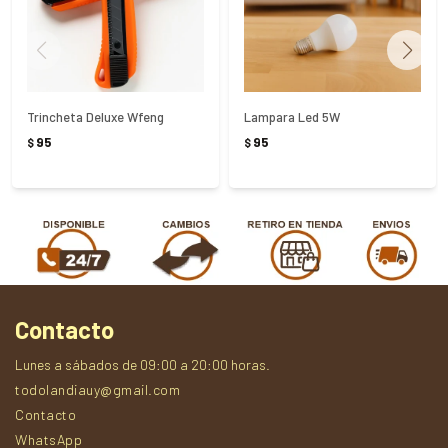
Trincheta Deluxe Wfeng
Lampara Led 5W
95
95
$
$
Contacto
Lunes a sábados de 09:00 a 20:00 horas.
todolandiauy@gmail.com
Contacto
WhatsApp