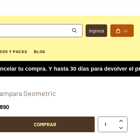
0
$
BOS Y PACKS
BLOG
tu compra. Y hasta 30 días para devolver el prod
ampara Geometric
890

COMPRAR
