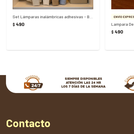
Set Lámparas inalámbricas adhesivas - Blanco
ENVÍO EXPRES
490
Lampara De 
$
490
$
Contacto