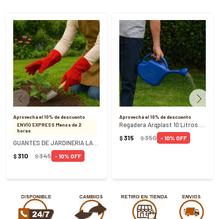
Aprovechá el 10% de descuento
Aprovechá el 10% de descuento
Regadera Arqplast 10 Litros REF 25157
ENVÍO EXPRESS Menos de 2
horas
315
350
10
$
$
GUANTES DE JARDINERIA LARGO DE CUERO - Rojo
310
345
10
$
$