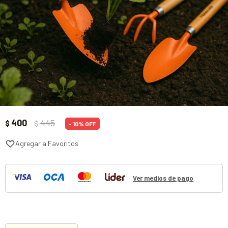
400
445
$
$
10
Ver medios de pago