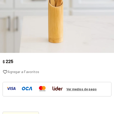
225
$
Ver medios de pago