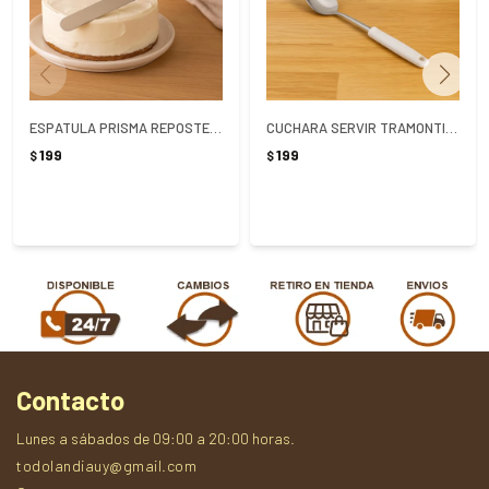
ESPATULA PRISMA REPOSTERA METALICA
CUCHARA SERVIR TRAMONTINA UTILITA BLANCA
199
199
$
$
Contacto
Lunes a sábados de 09:00 a 20:00 horas.
todolandiauy@gmail.com