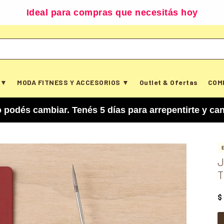
Ideal para compras que necesitás hoy
 ▼
MODA FITNESS Y ACCESORIOS ▼
Outlet & Ofertas
COM
biar. Tenés 5 días para arrepentirte y cancelar t
J
T
$