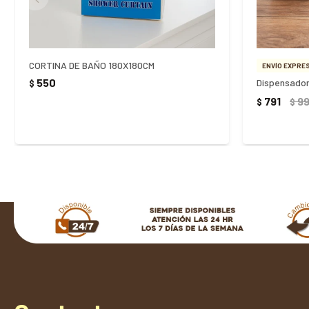
CORTINA DE BAÑO 180X180CM
ENVÍO EXPRES
550
$
791
9
$
$