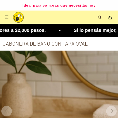
Ideal para compras que necesitás hoy

es a $2,000 pesos. • Si lo pensás mejor, lo podé
JABONERA DE BAÑO CON TAPA OVAL