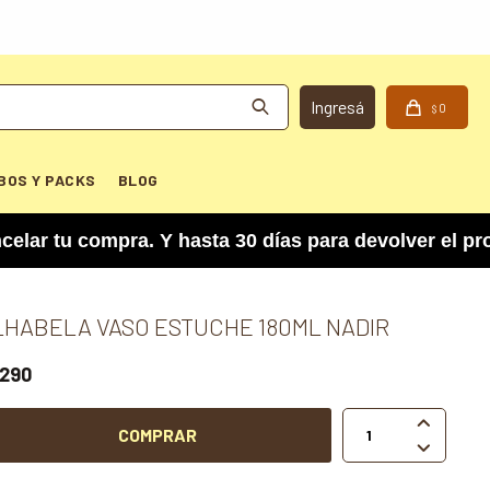
0
$
BOS Y PACKS
BLOG
tu compra. Y hasta 30 días para devolver el produ
LHABELA VASO ESTUCHE 180ML NADIR
290

COMPRAR
