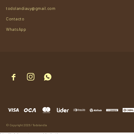
todolandiauy@gmail.com
Contacto
WhatsApp



© Copyright 2026 / Todolandia