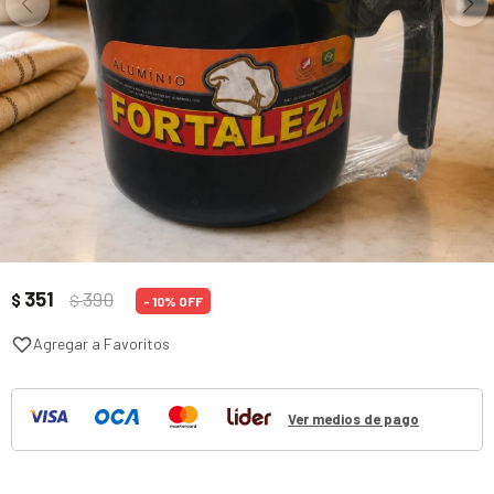
351
390
$
$
10
Ver medios de pago