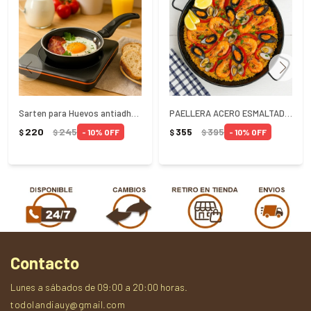
Sarten para Huevos antiadherente Tramontina 13cm
PAELLERA ACERO ESMALTADO 24CM VAELLO - NEGRO
220
245
355
395
10
10
$
$
$
$
Contacto
Lunes a sábados de 09:00 a 20:00 horas.
todolandiauy@gmail.com