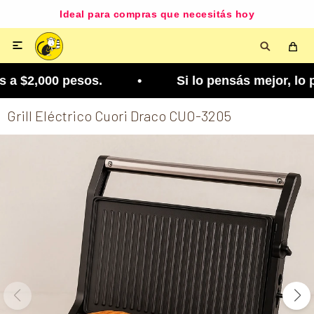
Ideal para compras que necesitás hoy

 a $2,000 pesos. • Si lo pensás mejor, lo podés c
Grill Eléctrico Cuori Draco CUO-3205