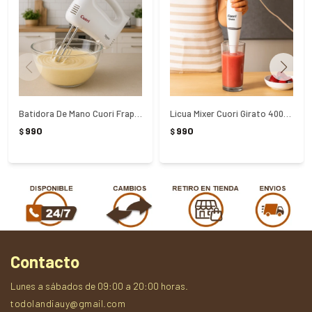
Batidora De Mano Cuori Frappe CUO-3163 - Blanco
Licua Mixer Cuori Girato 400W CUO-3124 - Blanco
990
990
$
$
Contacto
Lunes a sábados de 09:00 a 20:00 horas.
todolandiauy@gmail.com