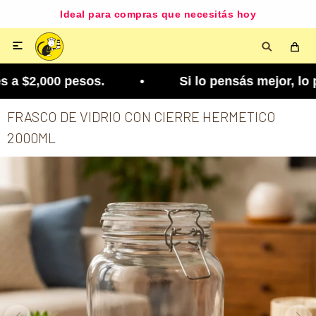
Ideal para compras que necesitás hoy

a $2,000 pesos. • Si lo pensás mejor, lo podés c
FRASCO DE VIDRIO CON CIERRE HERMETICO
2000ML