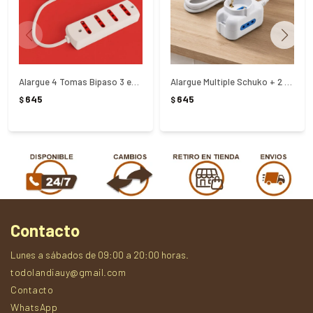
Alargue 4 Tomas Bipaso 3 en Linea 3 Metros
Alargue Multiple Schuko + 2 Tres En Linea 3 Metros Volta
645
645
$
$
Contacto
Lunes a sábados de 09:00 a 20:00 horas.
todolandiauy@gmail.com
Contacto
WhatsApp