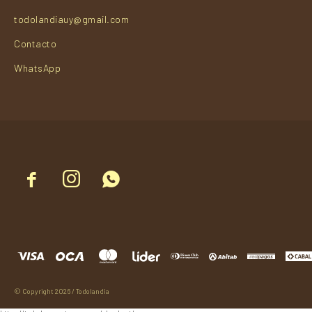
todolandiauy@gmail.com
Contacto
WhatsApp



© Copyright 2026 / Todolandia