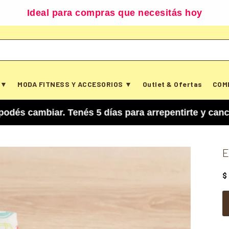
Ideal para compras que necesitás hoy
 ▼
MODA FITNESS Y ACCESORIOS ▼
Outlet & Ofertas
COM
ar. Tenés 5 días para arrepentirte y cancelar tu
E
$