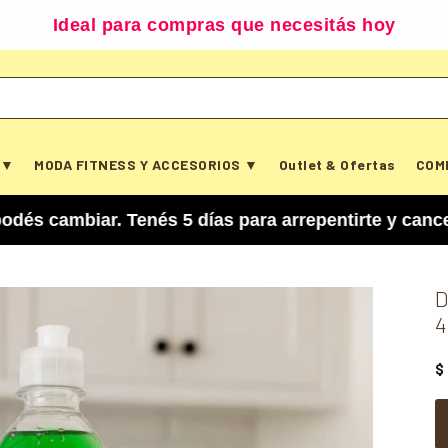
Ideal para compras que necesitás hoy
 ▼
MODA FITNESS Y ACCESORIOS ▼
Outlet & Ofertas
COM
iar. Tenés 5 días para arrepentirte y cancelar tu
D
4
$