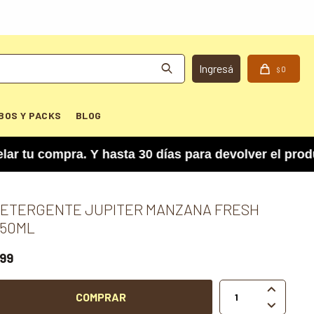
0
$
BOS Y PACKS
BLOG
 compra. Y hasta 30 días para devolver el produc
ETERGENTE JUPITER MANZANA FRESH
50ML
99

COMPRAR
