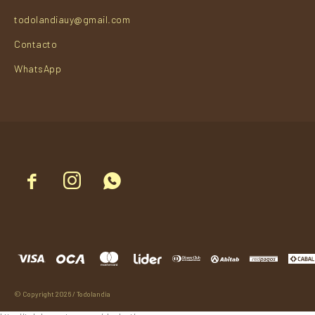
todolandiauy@gmail.com
Contacto
WhatsApp



© Copyright 2026 / Todolandia