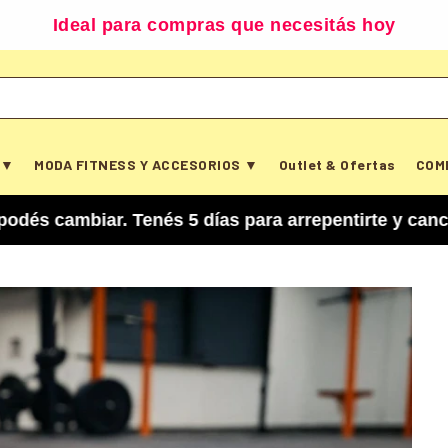
Ideal para compras que necesitás hoy
 ▼
MODA FITNESS Y ACCESORIOS ▼
Outlet & Ofertas
COM
ar. Tenés 5 días para arrepentirte y cancelar tu