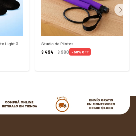
Medias Tripack Unisex Caño Corta Light 34-38 Fila Negro
Studio de Pilates
494
990
$
$
50