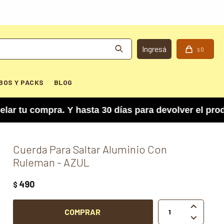
0
$
BOS Y PACKS
BLOG
 compra. Y hasta 30 días para devolver el product
Cuerda Para Saltar Aluminio Con
Ruleman - AZUL
490
$

COMPRAR
