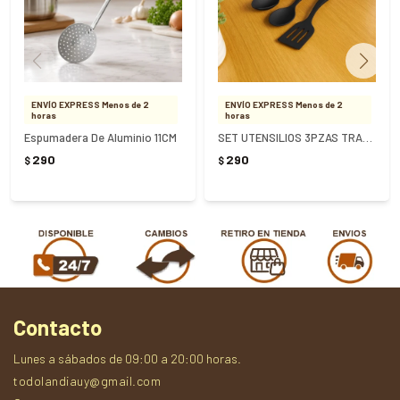
ENVÍO EXPRESS Menos de 2
ENVÍO EXPRESS Menos de 2
horas
horas
Espumadera De Aluminio 11CM
SET UTENSILIOS 3PZAS TRAMONTINA ABILITY - NEGRO
290
290
$
$
Contacto
Lunes a sábados de 09:00 a 20:00 horas.
todolandiauy@gmail.com