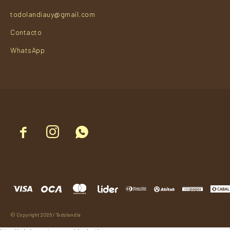
todolandiauy@gmail.com
Contacto
WhatsApp



© Copyright 2026 / Todolandia