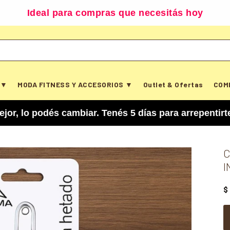
Ideal para compras que necesitás hoy
 ▼
MODA FITNESS Y ACCESORIOS ▼
Outlet & Ofertas
COM
és cambiar. Tenés 5 días para arrepentirte y canc
C
I
$