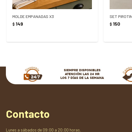
MOLDE EMPANADAS X3
SET PIROTI
149
150
$
$
Contacto
Lunes a sábados de 09:00 a 20:00 horas.