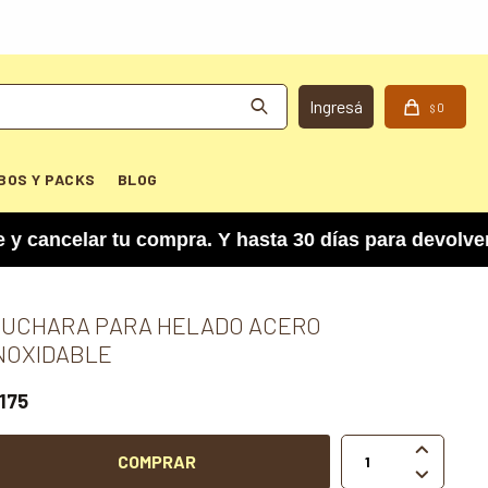
0
$
BOS Y PACKS
BLOG
elar tu compra. Y hasta 30 días para devolver el
UCHARA PARA HELADO ACERO
NOXIDABLE
175

COMPRAR
