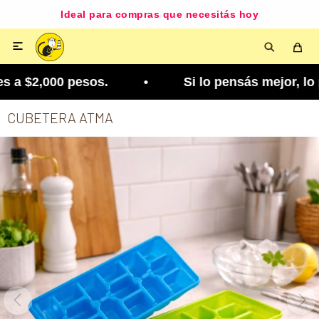
Ideal para compras que necesitás hoy

a $2,000 pesos. • Si lo pensás mejor, lo podés c
CUBETERA ATMA