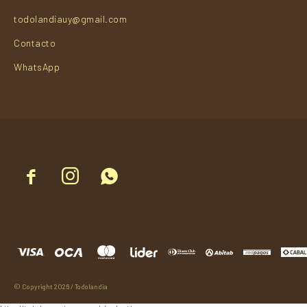
todolandiauy@gmail.com
Contacto
WhatsApp



© Copyright 2026 / Todolandia