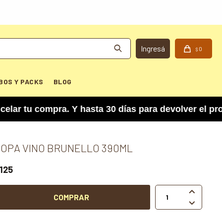
0
$
BOS Y PACKS
BLOG
u compra. Y hasta 30 días para devolver el produ
OPA VINO BRUNELLO 390ML
125

COMPRAR
