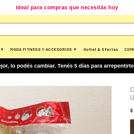
Ideal para compras que necesitás hoy
 ▼
MODA FITNESS Y ACCESORIOS ▼
Outlet & Ofertas
COM
s cambiar. Tenés 5 días para arrepentirte y cance
C
U
$