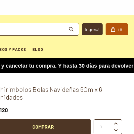
0
$
BOS Y PACKS
BLOG
lar tu compra. Y hasta 30 días para devolver el 
hirimbolos Bolas Navideñas 6Cm x 6
nidades
120

COMPRAR
