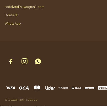
todolandiauy@gmail.com
Contacto
WhatsApp



© Copyright 2026 / Todolandia