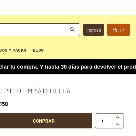
0
$
BOS Y PACKS
BLOG
 compra. Y hasta 30 días para devolver el produc
EPILLO LIMPIA BOTELLA
150

COMPRAR
