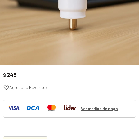
245
$
Ver medios de pago