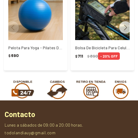
Pelota Para Yoga - Pilates De 55cm
Bolsa De Bicicleta Para Celular Tramontina
690
711
890
$
20
$
$
Contacto
Lunes a sábados de 09:00 a 20:00 horas.
todolandiauy@gmail.com