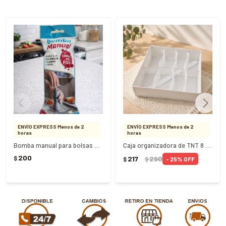
ENVÍO EXPRESS Menos de 2
ENVÍO EXPRESS Menos de 2
horas
horas
Bomba manual para bolsas al vacío
Caja organizadora de TNT 8 divisiones
200
217
290
$
25
$
$