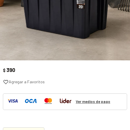
390
$
Ver medios de pago