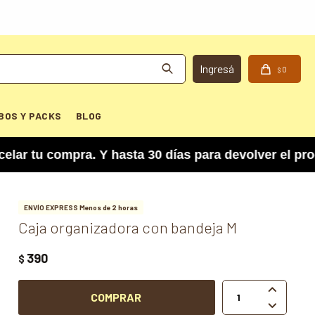
0
$
BOS Y PACKS
BLOG
u compra. Y hasta 30 días para devolver el produ
ENVÍO EXPRESS Menos de 2 horas
Caja organizadora con bandeja M
390
$

COMPRAR
